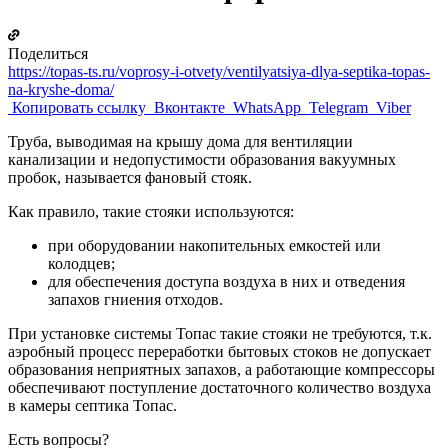
Поделиться
https://topas-ts.ru/voprosy-i-otvety/ventilyatsiya-dlya-septika-topas-
na-kryshe-doma/
Копировать ссылку
Вконтакте
WhatsApp
Telegram
Viber
Труба, выводимая на крышу дома для вентиляции
канализации и недопустимости образования вакуумных
пробок, называется фановый стояк.
Как правило, такие стояки используются:
при оборудовании накопительных емкостей или
колодцев;
для обеспечения доступа воздуха в них и отведения
запахов гниения отходов.
При установке системы Топас такие стояки не требуются, т.к.
аэробный процесс переработки бытовых стоков не допускает
образования неприятных запахов, а работающие компрессоры
обеспечивают поступление достаточного количество воздуха
в камеры септика Топас.
Есть вопросы?