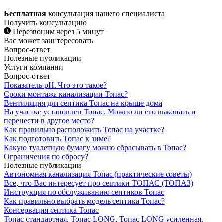
Бесплатная
консультация нашего специалиста
Получить консультацию
Перезвоним через 5 минут
Вас может заинтересовать
Вопрос-ответ
Полезные публикации
Услуги компании
Вопрос-ответ
Показатель рН. Что это такое?
Сроки монтажа канализации Топас?
Вентиляция для септика Топас на крыше дома
На участке установлен Топас. Можно ли его выкопать и
перенести в другое место?
Как правильно расположить Топас на участке?
Как подготовить Топас к зиме?
Какую туалетную бумагу можно сбрасывать в Топас?
Ограничения по сбросу?
Полезные публикации
Автономная канализация Топас (практические советы)
Все, что Вас интересует про септики ТОПАС (ТОПАЗ)
Инструкция по обслуживанию септиков Топас
Как правильно выбрать модель септика Топас?
Консервация септика Топас
Топас стандартная, Топас LONG, Топас LONG усиленная.