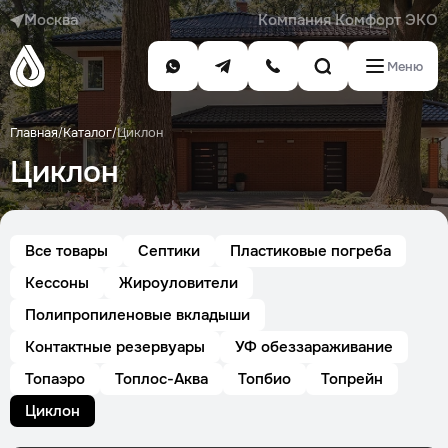
Москва
Компания Комфорт ЭКО
Меню
Главная
Каталог
Циклон
/
/
Циклон
Все товары
Септики
Пластиковые погреба
Кессоны
Жироуловители
Полипропиленовые вкладыши
Контактные резервуары
УФ обеззараживание
Топаэро
Топлос-Аква
Топбио
Топрейн
Циклон