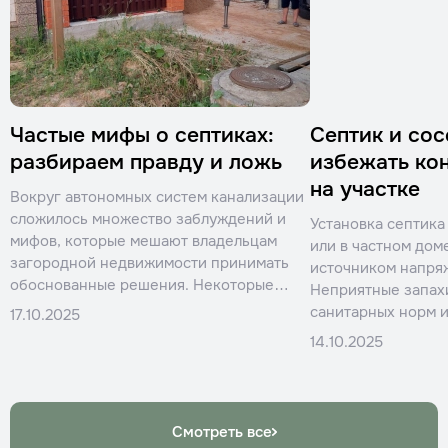
Частые мифы о септиках:
Септик и сос
разбираем правду и ложь
избежать ко
на участке
Вокруг автономных систем канализации
сложилось множество заблуждений и
Установка септика
мифов, которые мешают владельцам
или в частном дом
загородной недвижимости принимать
источником напря
обоснованные решения. Некоторые
Неприятные запах
стереотипы основаны на опыте
санитарных норм 
17.10.2025
эксплуатации устаревших систем,
размещение систе
14.10.2025
другие возникли из-за недостатка
привести к серье
информации о современных
даже судебным ра
технологиях очистки.
Смотреть все