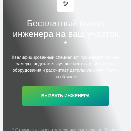
Бесплатный вызов
инженера на ваш участок
*
Квалифицированный специалист
произведет точные
замеры, подскажет лучшее место для установки
оборудования и рассчитает детальную смету прямо
на объекте
ВЫЗВАТЬ ИНЖЕНЕРА
* Стоимость вызова замерщика-сметчика по Москве