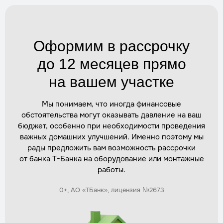
Утепление горловины
Трудозатраты
1 час
Оформим в рассрочку
Стоимость
по запросу
до 12 месяцев прямо
Заказать
на вашем участке
Обратная засыпка и уплотнение
Мы понимаем, что иногда финансовые
Трудозатраты
2 часа
обстоятельства могут оказывать давление на ваш
Стоимость
по запросу
бюджет, особенно при необходимости проведения
Заказать
важных домашних улучшений. Именно поэтому мы
рады предложить вам возможность рассрочки
от банка Т-Банка на оборудование или монтажные
Герметизация соединений
работы.
Трудозатраты
1 час
Стоимость
по запросу
0+, АО «ТБанк», лицензия №2673
Заказать