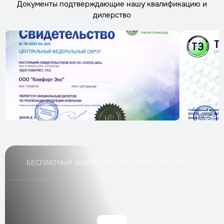
Документы подтверждающие нашу квалификацию и
Трудозатраты
1 час
дилерство
Стоимость
по запросу
Заказать
Подключение освещения в погреб
Трудозатраты
1–2 часа
Стоимость
по запросу
Заказать
Обслуживание и осмотр через год
Трудозатраты
1 час
Стоимость
по запросу
БЕСПЛАТНЫЙ ЗАМЕР И РАСЧЕТ СМЕТЫ ЗА 24 ЧАСА
Заказать